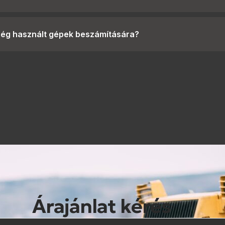
ség használt gépek beszámítására?
Árajánlat kérés