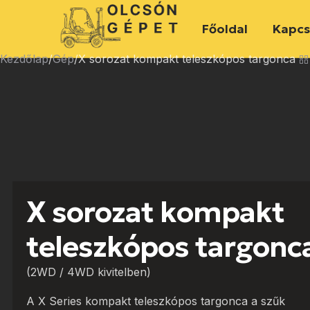
Főoldal
Kapcs
Kezdőlap
Gép
X sorozat kompakt teleszkópos targonca
X sorozat kompakt
teleszkópos targonc
(2WD / 4WD kivitelben)
A X Series kompakt teleszkópos targonca a szűk