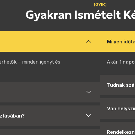
(GYIK)
Gyakran Ismételt K
Milyen időt
lérhetők – minden igényt és
Akár
1 napo
Tudnak száll
Van helyszí
sztásában?
Rendelkezne