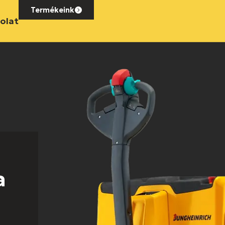
Termékeink
olat
a