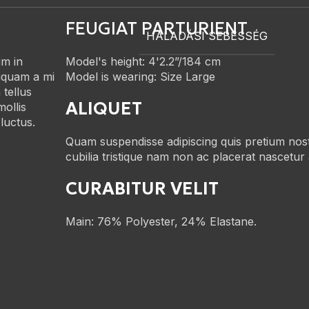
FEUGIAT PARTURIENT
HALADÁSI SEBESSÉG
im in
Model's height: 4'2.2”/184 cm
liquam a mi
Model is wearing: Size Large
tellus
ALIQUET
mollis
luctus.
Quam suspendisse adipiscing quis pretium nos
cubilia tristique nam non ac placerat nascetur 
CURABITUR VELIT
Main: 76% Polyester, 24% Elastane.