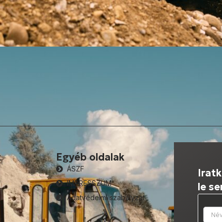
k
Egyéb oldalak
ÁSZF
Iratk
IMPRESSZUM
le s
Adatvédelmi szabályzat