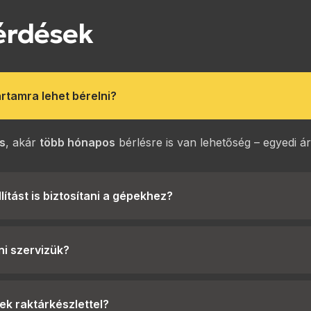
érdések
artamra lehet bérelni?
s
, akár
több hónapos
bérlésre is van lehetőség – egyedi ár
ítást is biztosítani a gépekhez?
ni szervizük?
k raktárkészlettel?