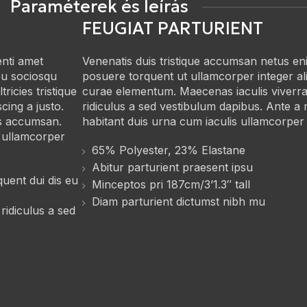
Paraméterek és leírás
FEUGIAT PARTURIENT
enti amet
Venenatis duis tristique accumsan netus en
 eu sociosqu
posuere torquent ut ullamcorper integer a
ricies tristique
curae elementum. Maecenas iaculis viverra 
cing a justo.
ridiculus a sed vestibulum dapibus. Ante a 
s accumsan.
habitant duis urna cum iaculis ullamcorper 
 ullamcorper
65% Polyester, 23% Elastane
Abitur parturient praesent ipsu
quent dui dis eu
Minceptos pri 187cm/3’1.3″ tall
Diam parturient dictumst nibh mu
 ridiculus a sed