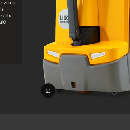
sszikus
is
ezetbe,
áló
Nagyításhoz kattints ide