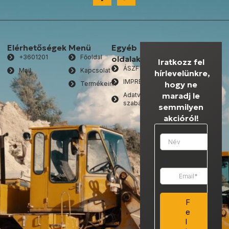
Elérhetőségek
Menü
Egyéb
+3601201
Főoldal
oldalak
Iratkozz fel
ÁSZF
Mail
Kapcsolat
hírlevelünkre,
IMPRESSZUM
hogy ne
Termékeink
maradj le
Adatvédelmi
szabályzat
semmilyen
akcióról!